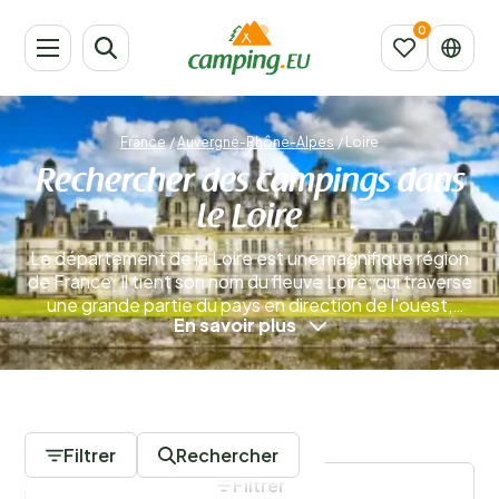
France
/
Auvergne-Rhône-Alpes
/
Loire
Rechercher des campings dans
le Loire
Le département de la Loire est une magnifique région
de France. Il tient son nom du fleuve Loire, qui traverse
une grande partie du pays en direction de l'ouest,
En savoir plus
jusqu'à Nantes, où il se jette dans l'océan Atlantique.
Le département de la Loire bénéficie d’un climat
agréable. Ses nombreuses forêts en font un lieu idéal
pour les amateurs de randonnée.
En savoir plus
0 Campings
Filtrer
Rechercher
Filtrer