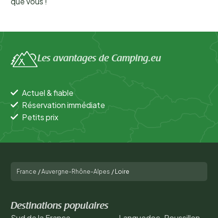
que vous !
Les avantages de Camping.eu
Actuel & fiable
Réservation immédiate
Petits prix
France
/
Auvergne-Rhône-Alpes
/
Loire
Destinations populaires
Sud de la France
Languedoc-Roussillon