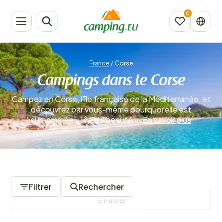
France
/
Corse
Campings dans le Corse
Campez en Corse, l’île française de la Méditerranée, et
découvrez par vous-même pourquoi elle est
surnommée « l’île de beauté ».
En savoir plus
0 Campings
Filtrer
Rechercher
Filtrer
Sauvegarder les filtres