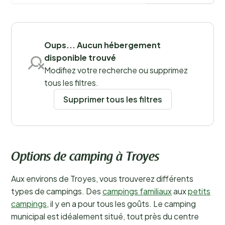
idéal pour déguster le célèbre vin pétillant : le
champagne ! Venez savourer la Champagne dans sa
Sauvegarder les filtres
région d’origine et réservez dès maintenant vos
vacances en camping à Troyes.
En savoir plus
Oups... Aucun hébergement
disponible trouvé
Modifiez votre recherche ou supprimez
tous les filtres.
Supprimer tous les filtres
Options de camping à Troyes
Aux environs de Troyes, vous trouverez différents
types de campings. Des
campings familiaux
aux
petits
campings
, il y en a pour tous les goûts. Le camping
municipal est idéalement situé, tout près du centre