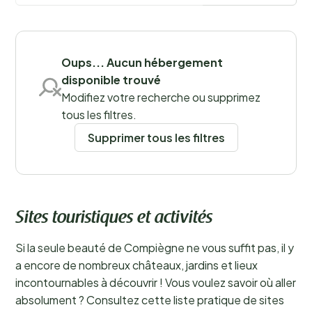
Choisissez l’un des campings situés à Compiègne ou
dans ses environs pour vivre une expérience
Sauvegarder les filtres
inoubliable.
En savoir plus
Oups... Aucun hébergement
disponible trouvé
Modifiez votre recherche ou supprimez
tous les filtres.
Supprimer tous les filtres
Sites touristiques et activités
Si la seule beauté de Compiègne ne vous suffit pas, il y
a encore de nombreux châteaux, jardins et lieux
incontournables à découvrir ! Vous voulez savoir où aller
absolument ? Consultez cette liste pratique de sites