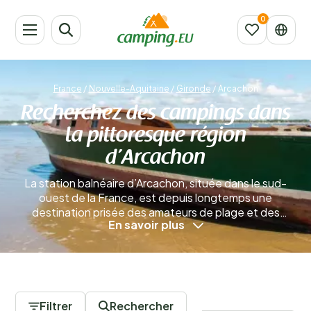
France
/
Nouvelle-Aquitaine
/
Gironde
/
Arcachon
Recherchez des campings dans
la pittoresque région
d’Arcachon
La station balnéaire d’Arcachon, située dans le sud-
ouest de la France, est depuis longtemps une
destination prisée des amateurs de plage et des
En savoir plus
familles avec enfants. Grâce à sa situation naturelle
dans la baie d’Arcachon, la ville est entourée de vastes
plages de sable doré et d’une mer calme aux eaux
bleues. La baie est également réputée pour sa culture
0 Campings
ostréicole, tandis que la ville séduit par son
architecture typiquement victorienne qui confère à
Filtrer
Rechercher