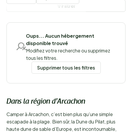
Arcachon une atmosphère pittoresque. Un camping à
Filtrer
Arcachon est idéal pour les familles souhaitant offrir à
leurs enfants des vacances à la plage dans des eaux
tranquilles, tout comme pour ceux qui recherchent
Sauvegarder les filtres
calme et authenticité.
En savoir plus
Oups... Aucun hébergement
disponible trouvé
Modifiez votre recherche ou supprimez
tous les filtres.
Supprimer tous les filtres
Dans la région d'Arcachon
Camper à Arcachon, c’est bien plus qu’une simple
escapade à la plage. Bien sûr, la Dune du Pilat, plus
haute dune de sable d’Europe, est incontournable,