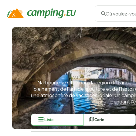
Où voulez-vou
Narbonne se situe dans la région du Languedo
pleinement de l’art, de la culture et de l’hist
une atmosphère de vacances idéale. Un camping à
pendant l’é
Liste
Carte