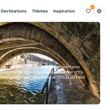
Destinations
Thèmes
Inspiration
 des campings de cette ville, vous profiterez
 Méditerranée et la rivière Aude, Narbonne offre
nt l’endroit parfait pour les amateurs de soleil
n savoir plus