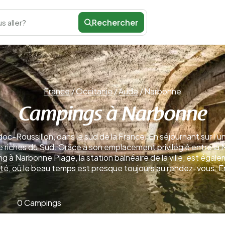
Rechercher
s aller?
France
/
Occitanie
/
Aude
/
Narbonne
Campings à Narbonne
c-Roussillon, dans le sud de la France. En séjournant sur l’un
oire riches du Sud. Grâce à son emplacement privilégié entre la
 Narbonne Plage, la station balnéaire de la ville, est égaleme
té, où le beau temps est presque toujours au rendez-vous.
E
0 Campings