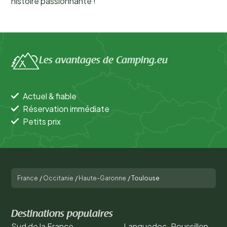
histoire passionnante !
Les avantages de Camping.eu
Actuel & fiable
Réservation immédiate
Petits prix
France
/
Occitanie
/
Haute-Garonne
/
Toulouse
Destinations populaires
Sud de la France
Languedoc-Roussillon