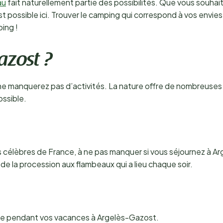
au
fait naturellement partie des possibilités. Que vous souhai
t possible ici. Trouver le camping qui correspond à vos envies 
ing !
azost ?
 manquerez pas d’activités. La nature offre de nombreuses po
ossible.
us célèbres de France, à ne pas manquer si vous séjournez à A
e la procession aux flambeaux qui a lieu chaque soir.
dre pendant vos vacances à Argelès-Gazost.