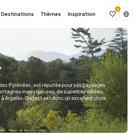
Destinations
Thèmes
Inspiration
t
 des Pyrénées, est réputée pour ses paysages
ontagnes majestueuses, de superbes vallées,
g à Argelès-Gazost est donc un excellent choix.