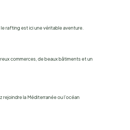
 rafting est ici une véritable aventure.
mbreux commerces, de beaux bâtiments et un
z rejoindre la Méditerranée ou l’océan