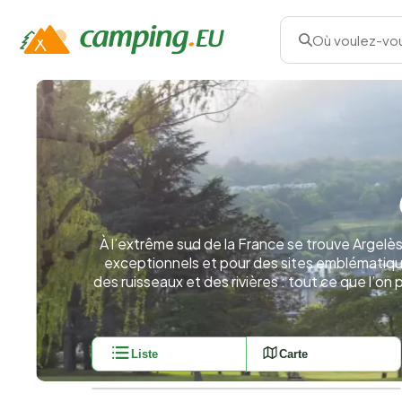
Où voulez-vou
À l’extrême sud de la France se trouve Arge
exceptionnels et pour des sites emblématiq
des ruisseaux et des rivières : tout ce que l’
Liste
Carte