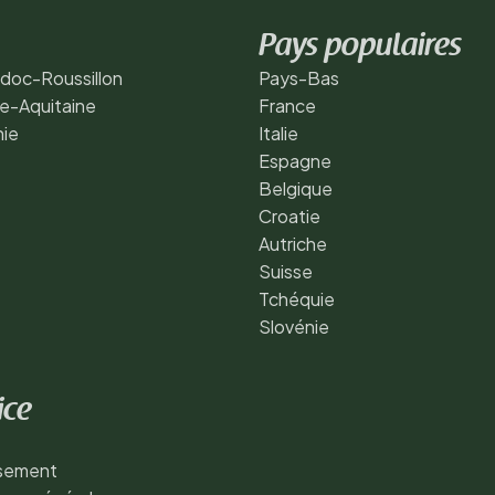
Pays populaires
doc-Roussillon
Pays-Bas
e-Aquitaine
France
nie
Italie
Espagne
Belgique
Croatie
Autriche
Suisse
Tchéquie
Slovénie
ice
ssement