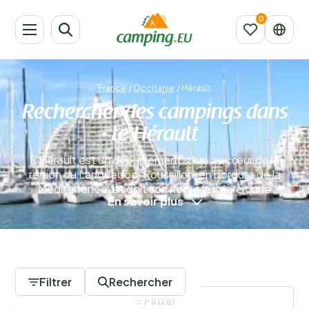
France
/
Occitanie
/
Hérault
Rechercher des campings dans
le Hérault
L’Hérault est un département situé au cœur de la
région du Languedoc-Roussillon, en bordure de la
Méditerranée, et doit son nom à la rivière qui le
En savoir plus
traverse. Lors de votre séjour dans l’un des campings
de la région, vous profiterez de la richesse historique,
des nombreux vignobles et de superbes panoramas
sur les montagnes environnantes. La diversité des
0 Campings
paysages rend ce lieu inoubliable. L’Hérault est
également une destination idéale pour des vacances
Filtrer
Rechercher
au soleil, car le climat y est ensoleillé la majeure partie
Filtrer
de l’année.
En savoir plus