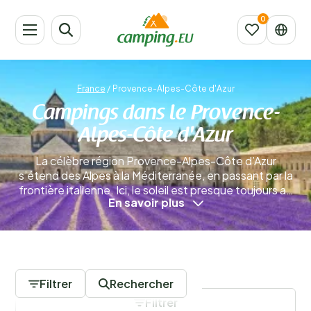
France
/
Provence-Alpes-Côte d'Azur
Campings dans le Provence-
Alpes-Côte d'Azur
La célèbre région Provence-Alpes-Côte d’Azur
s’étend des Alpes à la Méditerranée, en passant par la
frontière italienne. Ici, le soleil est presque toujours au
En savoir plus
rendez-vous, quelle que soit la saison. La diversité des
paysages vous permet de profiter pleinement toute
l’année : partez pour des activités sportives en
montagne, promenez-vous sur les élégants
0 Campings
boulevards de la Côte d’Azur ou explorez les villes
historiques de Provence. Que demander de plus ?
En
Filtrer
Rechercher
savoir plus
Filtrer