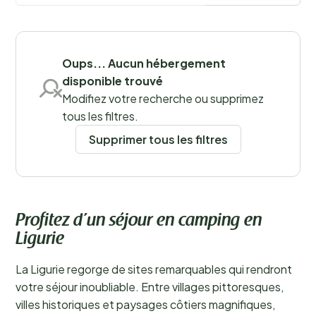
magnifique sur la côte. Le tourisme de camping
constitue également une source de revenus
importante pour la région.
En savoir plus
Sauvegarder les filtres
Oups... Aucun hébergement
disponible trouvé
Modifiez votre recherche ou supprimez
tous les filtres.
Lieux
Supprimer tous les filtres
Profitez d’un séjour en camping en
Ligurie
La Ligurie regorge de sites remarquables qui rendront
votre séjour inoubliable. Entre villages pittoresques,
villes historiques et paysages côtiers magnifiques,