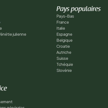
Pays populaires
Pays-Bas
e
France
e
Italie
Vénétie julienne
Espagne
Belgique
Croatie
Autriche
Suisse
Tchéquie
Slovénie
ice
ssement
ons générales