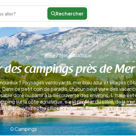
Rechercher
s aller?
Italie
/
Mer Adriatique
 des campings près de Mer
moureux ? Paysages verdoyants, mer bleu azur et villages côtie
e. Dans ce petit coin de paradis, chacun peut vivre des vacan
sable doré ou partir à la découverte des environs. L’Italie est u
ng sur la côte adriatique, c’est profiter du soleil, de la mer e
ait ! Découvrez notre sélection des meilleurs campings sur la 
0 Campings