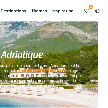
Destinations
Thèmes
Inspiration
 Adriatique
rs pleins de charme. La mer Adriatique est la
ces inoubliables dans les plus beaux campings.
n pays riche en histoire, et la région ne fait pas
t de la plage, mais aussi de la culture et du
côte adriatique.
En savoir plus