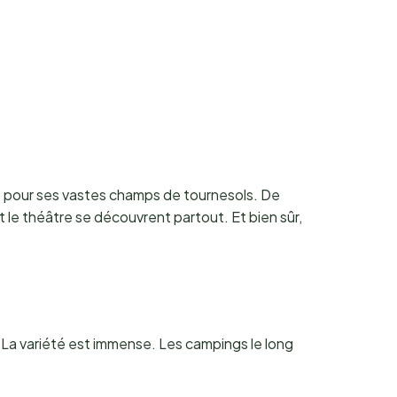
e pour ses vastes champs de tournesols. De
re et le théâtre se découvrent partout. Et bien sûr,
? La variété est immense. Les campings le long