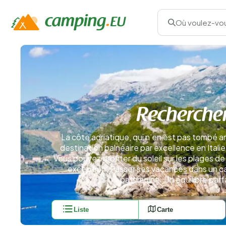
Où voulez-vou
Rechercher
La côte adriatique, qui n’en est pas tombé a
destination balnéaire par excellence en Itali
Vous pouvez profiter du soleil sur les plages de 
exception. Passer ses vacances dans un campi
patrimoine. Un équilibre parf
Liste
Carte