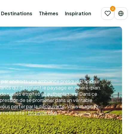
Destinations
Thèmes
Inspiration
e par endroits une ambiance presque tropicale.
lancs qui dessinent le paysage en arrière-plan.
 de ruelles étroites et authentiques. Dans ce
mpression de se promener dans un véritable
z-vous porter par la découverte. Vous imaginez-
 notre site !
En savoir plus