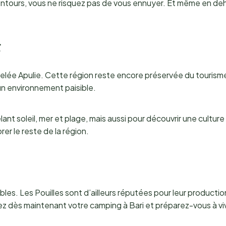
entours, vous ne risquez pas de vous ennuyer. Et même en deh
s
pelée Apulie. Cette région reste encore préservée du tourism
’un environnement paisible.
ant soleil, mer et plage, mais aussi pour découvrir une cultur
er le reste de la région.
les. Les Pouilles sont d’ailleurs réputées pour leur production 
z dès maintenant votre camping à Bari et préparez-vous à vi