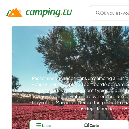
Où voulez-vou
Passer ses vacances dans un camping à Bari es
Pensez, par exemple, au port bordé de palmiers
Ces façades blanches sont typiques des abord
quartier médiéval, on trouve encore de no
labyrinthe. Mais ici, se perdre fait partie du
vous déjà flâner dans le B
Liste
Carte