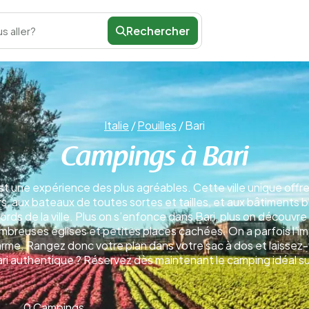
Rechercher
s aller?
Italie
/
Pouilles
/
Bari
Campings à Bari
t une expérience des plus agréables. Cette ville unique offr
, aux bateaux de toutes sortes et tailles, et aux bâtiments b
s de la ville. Plus on s’enfonce dans Bari, plus on découvre
mbreuses églises et petites places cachées. On a parfois l’i
 charme. Rangez donc votre plan dans votre sac à dos et laisse
ari authentique ? Réservez dès maintenant le camping idéal sur
0 Campings