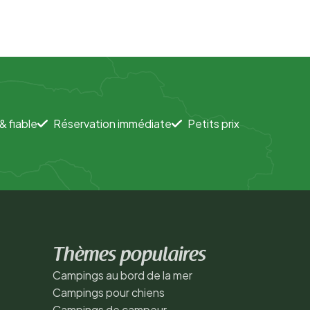
& fiable
Réservation immédiate
Petits prix
Thèmes populaires
Campings au bord de la mer
Campings pour chiens
Campings de campeur