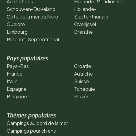
Achterhoek
Hollande-Méridionale
Schouwen-Duiveland
Hollande-
Côte de la mer du Nord
Septentrionale
Gueldre
Overijssel
Limbourg
Drenthe
Brabant-Septentrional
Pays populaires
Pays-Bas
Croatie
France
Autriche
Italie
Suisse
Espagne
Tchéquie
Belgique
Slovénie
Thèmes populaires
Campings au bord de la mer
Campings pour chiens