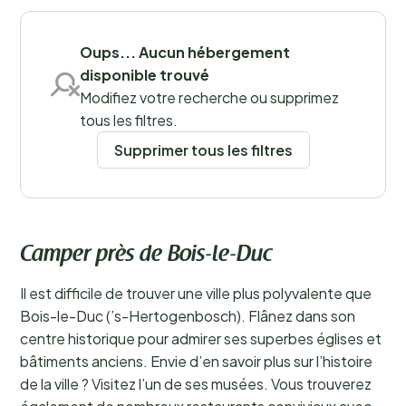
Bosch, c’est la garantie de profiter pleinement d’une
Sauvegarder les filtres
région splendide et de vivre des moments inoubliables
!
En savoir plus
Oups... Aucun hébergement
disponible trouvé
Modifiez votre recherche ou supprimez
tous les filtres.
Supprimer tous les filtres
Camper près de Bois-le-Duc
Il est difficile de trouver une ville plus polyvalente que
Bois-le-Duc (’s-Hertogenbosch). Flânez dans son
centre historique pour admirer ses superbes églises et
bâtiments anciens. Envie d’en savoir plus sur l’histoire
de la ville ? Visitez l’un de ses musées. Vous trouverez