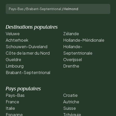
Pays-Bas
/
Brabant-Septentrional
/
Helmond
Destinations populaires
Veluwe
Zélande
Achterhoek
Hollande-Méridionale
Schouwen-Duiveland
Hollande-
Côte de la mer du Nord
Septentrionale
Gueldre
Overijssel
Limbourg
Drenthe
Brabant-Septentrional
Pays populaires
Pays-Bas
Croatie
France
Autriche
Italie
Suisse
Espagne
Tchéquie