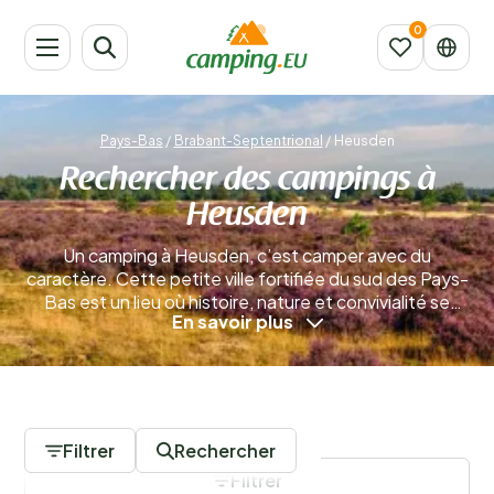
Pays-Bas
/
Brabant-Septentrional
/
Heusden
Rechercher des campings à
Heusden
Un camping à Heusden, c’est camper avec du
caractère. Cette petite ville fortifiée du sud des Pays-
Bas est un lieu où histoire, nature et convivialité se
En savoir plus
rencontrent. Entourée d’anciens remparts et de
canaux pittoresques, Heusden semble tout droit
sortie d’un tableau, avec en plus le confort et la liberté
de la vie au grand air.
En savoir plus
0 Campings
Filtrer
Rechercher
Filtrer