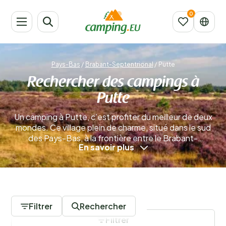
Pays-Bas
/
Brabant-Septentrional
/
Putte
Rechercher des campings à
Putte
Un camping à Putte, c’est profiter du meilleur de deux
mondes. Ce village plein de charme, situé dans le sud
des Pays-Bas, à la frontière entre le Brabant-
En savoir plus
Septentrional et la Belgique, offre une combinaison
unique de calme, de nature et de culture. Le matin,
vous vous promenez dans les forêts brabançonnes, et
l’après-midi, vous déjeunez en terrasse en Belgique, le
0 Campings
tout à quelques kilomètres.
En savoir plus
Filtrer
Rechercher
Filtrer