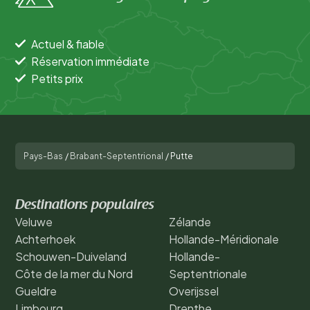
Actuel & fiable
Réservation immédiate
Petits prix
Pays-Bas
/
Brabant-Septentrional
/
Putte
Destinations populaires
Veluwe
Zélande
Achterhoek
Hollande-Méridionale
Schouwen-Duiveland
Hollande-
Côte de la mer du Nord
Septentrionale
Gueldre
Overijssel
Limbourg
Drenthe