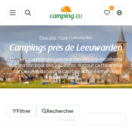
Pays-Bas
/
Frise
/
Leeuwarden
Campings près de Leeuwarden
Un camping près de Leeuwarden est une excellente
destination pour des vacances, surtout cette année,
car Leeuwarden est la capitale européenne de la
En savoir plus
culture en 2018. La ville met en valeur la manière dont
les Frisons célèbrent la vie. Une attention particulière
est accordée à l’histoire de Leeuwarden et de la Frise,
et de nombreux événements sont organisés tout au
0 Campings
long de l’année.
En savoir plus
Filtrer
Rechercher
Filtrer