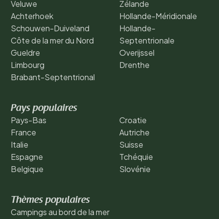
Veluwe
Zélande
Achterhoek
Hollande-Méridionale
Schouwen-Duiveland
Hollande-
Côte de la mer du Nord
Septentrionale
Gueldre
Overijssel
Limbourg
Drenthe
Brabant-Septentrional
Pays populaires
Pays-Bas
Croatie
France
Autriche
Italie
Suisse
Espagne
Tchéquie
Belgique
Slovénie
Thèmes populaires
Campings au bord de la mer