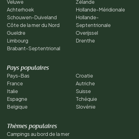
Veluwe
Zélande
Achterhoek
Hollande-Méridionale
Schouwen-Duiveland
Hollande-
Côte de la mer du Nord
Septentrionale
Gueldre
Overijssel
Limbourg
Drenthe
Brabant-Septentrional
Pays populaires
Pays-Bas
Croatie
France
Autriche
Italie
Suisse
Espagne
Tchéquie
Belgique
Slovénie
Thèmes populaires
Campings au bord de la mer