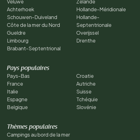
Veluwe
Zélande
Achterhoek
Hollande-Méridionale
Schouwen-Duiveland
Hollande-
Côte de la mer du Nord
Septentrionale
Gueldre
Overijssel
Limbourg
Drenthe
Brabant-Septentrional
Pays populaires
Pays-Bas
Croatie
France
Autriche
Italie
Suisse
Espagne
Tchéquie
Belgique
Slovénie
Thèmes populaires
Campings au bord de la mer