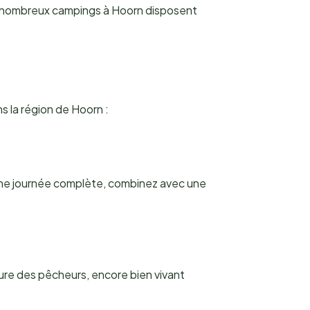
de nombreux campings à Hoorn disposent
s la région de Hoorn :
une journée complète, combinez avec une
ure des pêcheurs, encore bien vivant