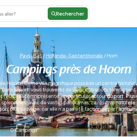
Rechercher
s aller?
Pays-Bas
/
Hollande-Septentrionale
/
Horn
Campings près de Hoorn
 de Hoorn ! Cette ville magnifique possède un centre histor
ans le port, vous trouverez de vieux entrepôts témoignant du 
 (VOC) est omniprésente, en particulier autour du port. Plus
 splendides, avec de vastes panoramas. La réserve naturelle
gion, plus sauvage, car elle n’a pas été façonnée par l’agricult
0 Campings