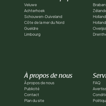
Veluwe
Braban
Achterhoek
Zéland
Schouwen-Duiveland
Holland
Côte de la mer du Nord
Hollan
Gueldre
Overijs
Limbourg
Drenth
À propos de nous
Serv
À propos de nous
FAQ
Publicité
Averti
Contact
Conditi
Plan du site
Politiq