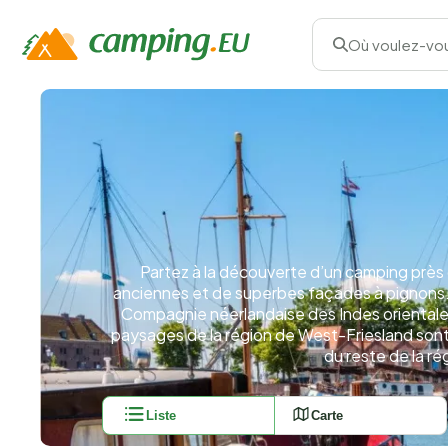
Où voulez-vou
Partez à la découverte d’un camping près
anciennes et de superbes façades à pignons. D
Compagnie néerlandaise des Indes orientales
paysages de la région de West-Friesland sont
du reste de la ré
Liste
Carte