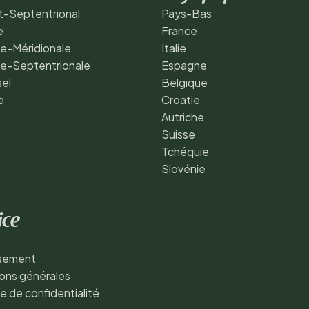
t-Septentrional
Pays-Bas
e
France
e-Méridionale
Italie
de-Septentrionale
Espagne
sel
Belgique
e
Croatie
Autriche
Suisse
Tchéquie
Slovénie
ice
ssement
ons générales
ue de confidentialité