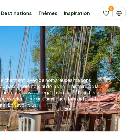
Destinations
Thèmes
Inspiration
ique charmant, avec de nombreuses maisons
passé commercial de la ville. L’histoire de la
ieurs musées valent également le détour. Les
 De Weelen offre une ambiance très différente
ure.
En savoir plus