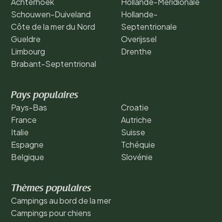
Achterhoek
Hollande-Méridionale
Schouwen-Duiveland
Hollande-
Côte de la mer du Nord
Septentrionale
Gueldre
Overijssel
Limbourg
Drenthe
Brabant-Septentrional
Pays populaires
Pays-Bas
Croatie
France
Autriche
Italie
Suisse
Espagne
Tchéquie
Belgique
Slovénie
Thèmes populaires
Campings au bord de la mer
Campings pour chiens