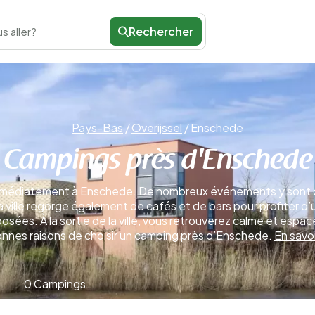
Rechercher
s aller?
Pays-Bas
/
Overijssel
/
Enschede
Campings près d'Enschede
immédiatement à Enschede. De nombreux événements y sont org
a ville regorge également de cafés et de bars pour profiter d’
ées. À la sortie de la ville, vous retrouverez calme et espace
nnes raisons de choisir un camping près d’Enschede.
En savoi
0 Campings