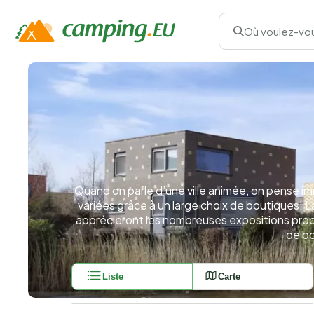
Où voulez-vou
Quand on parle d’une ville animée, on pense 
variées grâce à un large choix de boutiques. L
apprécieront les nombreuses expositions propos
de bo
Liste
Carte