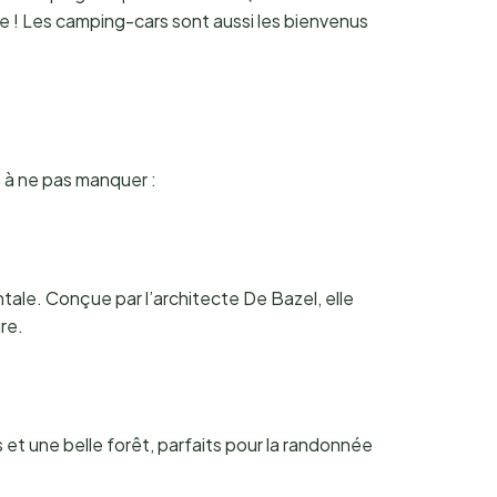
de ! Les camping-cars sont aussi les bienvenus
s à ne pas manquer :
le. Conçue par l’architecte De Bazel, elle
re.
 et une belle forêt, parfaits pour la randonnée