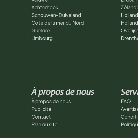
Achterhoek
Zéland
Schouwen-Duiveland
Holland
Côte de la mer du Nord
Hollan
Gueldre
Overijs
Limbourg
Drenth
À propos de nous
Serv
À propos de nous
FAQ
Publicité
Averti
Contact
Conditi
Plan du site
Politiq