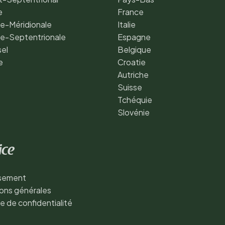
e
France
e-Méridionale
Italie
de-Septentrionale
Espagne
sel
Belgique
e
Croatie
Autriche
Suisse
Tchéquie
Slovénie
ice
ssement
ons générales
ue de confidentialité