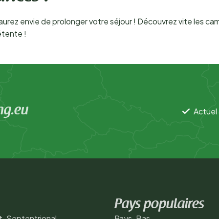
us aurez envie de prolonger votre séjour ! Découvrez vite les 
 détente !
ng.eu
Actuel 
Pays populaires
t-Septentrional
Pays-Bas