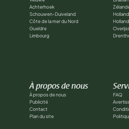
Achterhoek
Zéland
Schouwen-Duiveland
Holland
Côte de la mer du Nord
Hollan
Gueldre
Overijs
Limbourg
Drenth
À propos de nous
Serv
À propos de nous
FAQ
Publicité
Averti
Contact
Conditi
Plan du site
Politiq