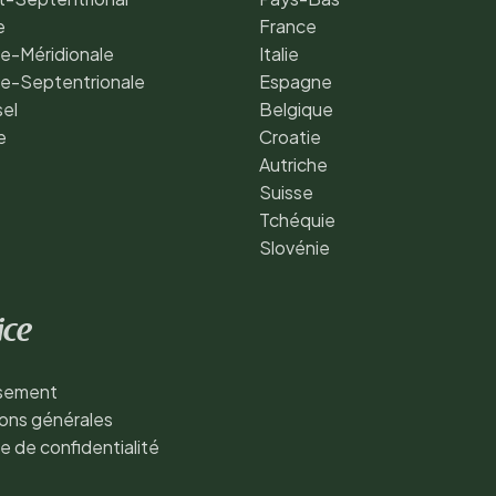
e
France
e-Méridionale
Italie
de-Septentrionale
Espagne
sel
Belgique
e
Croatie
Autriche
Suisse
Tchéquie
Slovénie
ice
ssement
ons générales
ue de confidentialité