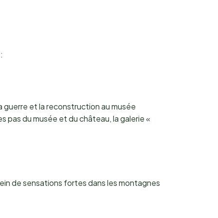
:
a guerre et la reconstruction au musée
es pas du musée et du château, la galerie «
plein de sensations fortes dans les montagnes