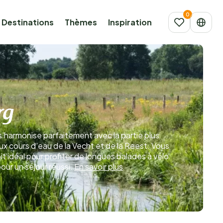
Destinations
Thèmes
Inspiration
rg
 s’harmonise parfaitement avec la partie plus
eux cours d’eau de la Vecht et de la Reest. Vous
t idéal pour profiter de longues balades à vélo
ur un séjour réussi.
En savoir plus