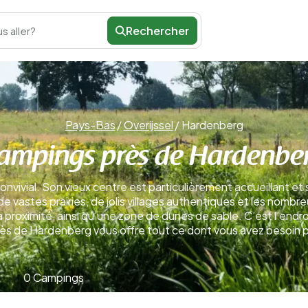
Rechercher
s aller?
Pays-Bas
/
Overijssel
/
Hardenberg
ampings près de Hardenbe
nvivial. Son vieux centre est particulièrement accueillant et
 vastes prairies, de jolis villages authentiques et les nombr
proximité, ainsi qu’une zone de dunes de sable. C’est l’endroi
s de Hardenberg vous offre tout ce dont vous avez besoin po
0 Campings