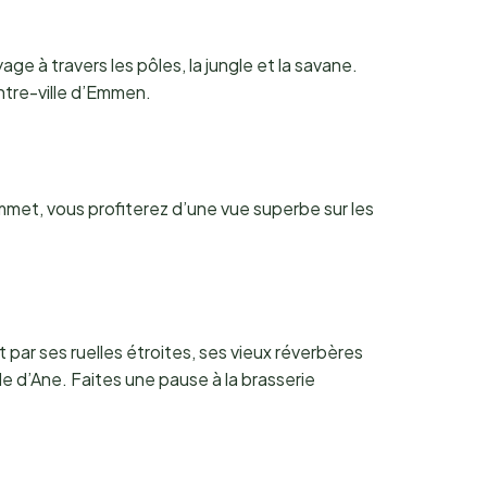
e à travers les pôles, la jungle et la savane.
entre-ville d’Emmen.
met, vous profiterez d’une vue superbe sur les
par ses ruelles étroites, ses vieux réverbères
ille d’Ane. Faites une pause à la brasserie