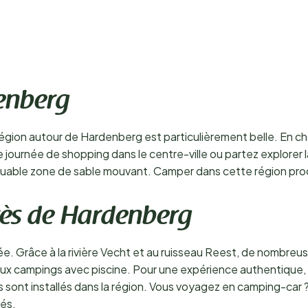
enberg
a région autour de Hardenberg est particulièrement belle. En 
e journée de shopping dans le centre-ville ou partez explorer l
uable zone de sable mouvant. Camper dans cette région proc
rès de Hardenberg
ée. Grâce à la rivière Vecht et au ruisseau Reest, de nombreu
x campings avec piscine. Pour une expérience authentique, t
 sont installés dans la région. Vous voyagez en camping-car ?
és.