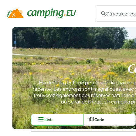
Où voulez-vou
C
Hardenberg est une petite ville au charme co
récente. Les environs sont magnifiques, avec de
trouverez également des réserves naturelles à 
ou de randonnées. Un camping prè
Liste
Carte