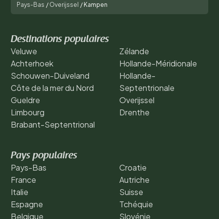
Pays-Bas
/
Overijssel
/
Kampen
Destinations populaires
Veluwe
Zélande
Achterhoek
Hollande-Méridionale
Schouwen-Duiveland
Hollande-
Côte de la mer du Nord
Septentrionale
Gueldre
Overijssel
Limbourg
Drenthe
Brabant-Septentrional
Pays populaires
Pays-Bas
Croatie
France
Autriche
Italie
Suisse
Espagne
Tchéquie
Belgique
Slovénie