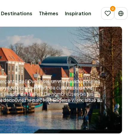
Destinations
Thèmes
Inspiration
rçante de l’Overijssel, un vrai paradis pour les
soyez passionné d’art, de culture ou de vie
 évader de la ville ? De nombreuses pistes
u découvrez le parc Het Engelse Werk, situé au