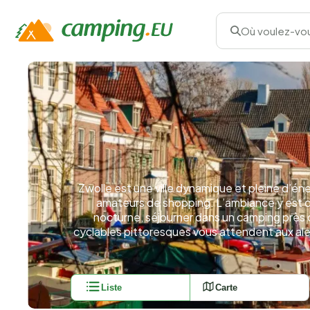
Où voulez-vou
Zwolle est une ville dynamique et pleine d’éner
amateurs de shopping. L’ambiance y est cha
nocturne, séjourner dans un camping près 
cyclables pittoresques vous attendent aux ale
Liste
Carte