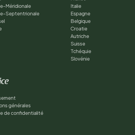
e-Méridionale
Italie
de-Septentrionale
Espagne
sel
Belgique
e
Croatie
Autriche
Suisse
Tchéquie
Slovénie
ice
ssement
ons générales
ue de confidentialité