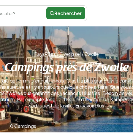
Rechercher
s aller?
Pays-Bas
/
Overijssel
/
Zwolle
Campings près de Zwolle
gie où l’on ne s’ennuie jamais. C’est la plus grande ville comme
leureuse et il y a toujours quelque chose à faire. Que vous 
de Zwolle vous garantit des vacances réussies. Besoin de vous
ntours. Par exemple, longez l’IJssel en direction de Kampen o
sud-ouest de la ville.
En savoir plus
0 Campings