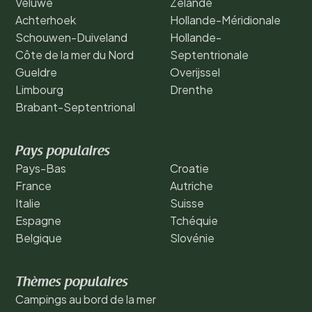
Veluwe
Zélande
Achterhoek
Hollande-Méridionale
Schouwen-Duiveland
Hollande-
Côte de la mer du Nord
Septentrionale
Gueldre
Overijssel
Limbourg
Drenthe
Brabant-Septentrional
Pays populaires
Pays-Bas
Croatie
France
Autriche
Italie
Suisse
Espagne
Tchéquie
Belgique
Slovénie
Thèmes populaires
Campings au bord de la mer