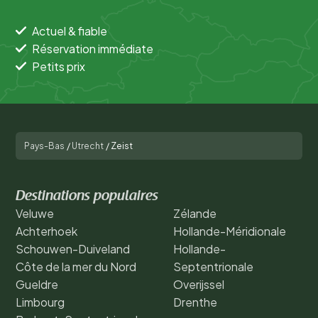
Actuel & fiable
Réservation immédiate
Petits prix
Pays-Bas
/
Utrecht
/
Zeist
Destinations populaires
Veluwe
Zélande
Achterhoek
Hollande-Méridionale
Schouwen-Duiveland
Hollande-
Côte de la mer du Nord
Septentrionale
Gueldre
Overijssel
Limbourg
Drenthe