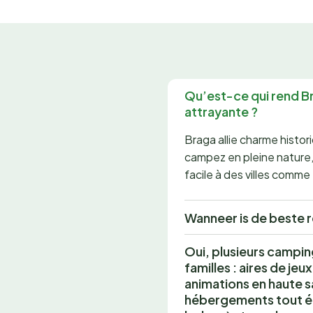
Qu’est-ce qui rend B
attrayante ?
Braga allie charme hist
campez en pleine nature, 
facile à des villes comm
Wanneer is de beste r
Oui, plusieurs campi
familles : aires de je
animations en haute sa
hébergements tout é