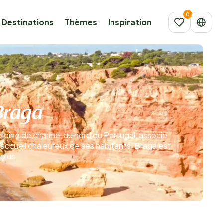
Destinations
Thèmes
Inspiration
Braga
pleine de charme, au nord du Portugal, associe
l’accueil chaleureux de ses habitants, Braga est
 plus