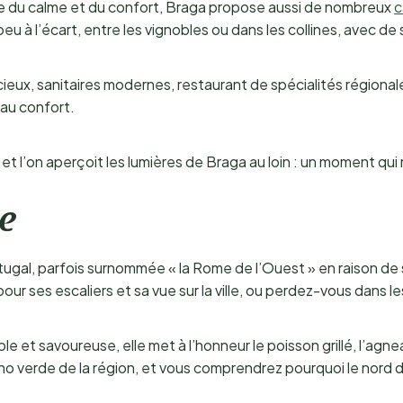
ne du calme et du confort, Braga propose aussi de nombreux
c
à l’écart, entre les vignobles ou dans les collines, avec de s
eux, sanitaires modernes, restaurant de spécialités régiona
 au confort.
s et l’on aperçoit les lumières de Braga au loin : un moment qui
ie
ortugal, parfois surnommée « la Rome de l’Ouest » en raison 
ur ses escaliers et sa vue sur la ville, ou perdez-vous dans 
mple et savoureuse, elle met à l’honneur le poisson grillé, l’ag
nho verde de la région, et vous comprendrez pourquoi le nord