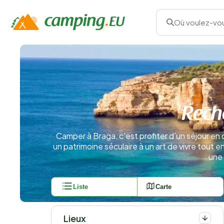
Où voulez-vou
Rech
Camper à Braga, c’est profiter d’un séjour en
un patrimoine séculaire à un art de vivre tout 
une 
Liste
Carte
Lieux