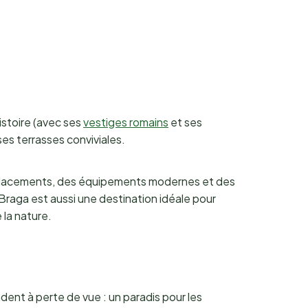
istoire (avec ses
vestiges romains
et ses
es terrasses conviviales.
emplacements, des équipements modernes et des
 Braga est aussi une destination idéale pour
 la nature.
ent à perte de vue : un paradis pour les