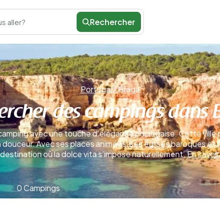
Rechercher
s aller?
Portugal
/
Braga
ercher des campings dans 
 camping avec une touche d’élégance portugaise. Cette ville 
en douceur. Avec ses places animées, ses églises baroques et 
destination où la dolce vita s’impose naturellement.
En savoir
0 Campings