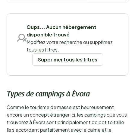
historiques, gastronomie portugaise et vins locaux
feront de votre séjour une véritable aventure.
En savoir
Sauvegarder les filtres
plus
Oups... Aucun hébergement
disponible trouvé
Lieux
Modifiez votre recherche ou supprimez
tous les filtres.
Supprimer tous les filtres
Types de campings à Évora
Comme le tourisme de masse est heureusement
encore un concept étranger ici, les campings que vous
trouverez à Évora sont principalement de petite taille.
Ils s’accordent parfaitement avec le calme et le