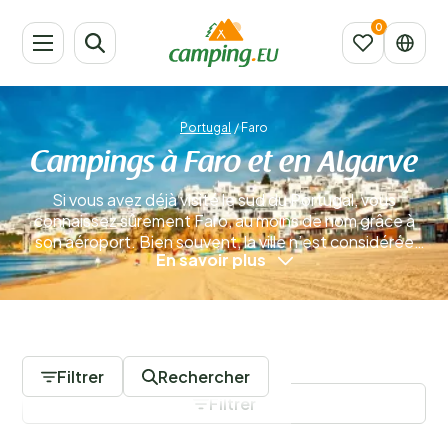
Portugal
/
Faro
Campings à Faro et en Algarve
Si vous avez déjà visité le sud du Portugal, vous
connaissez sûrement Faro, au moins de nom grâce à
son aéroport. Bien souvent, la ville n’est considérée
En savoir plus
que comme un point d’arrivée avant de partir explorer
d’autres destinations. Pourtant, il serait vraiment
dommage de ne pas s’y arrêter. Faro a en effet bien
plus à offrir !
En savoir plus
0 Campings
Filtrer
Rechercher
Filtrer