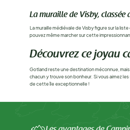
La muraille de Visby, classé
La muraille médiévale de Visby figure sur la li
pouvez même marcher sur cette impressionnante f
Découvrez ce joyau c
Gotland reste une destination méconnue, mais ceu
chacun y trouve son bonheur. Si vous aimez le
de cette île exceptionnelle !
Les avantages de Campi