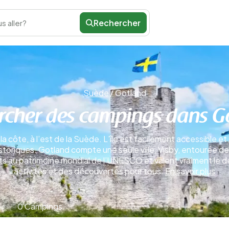
Rechercher
s aller?
Suède
/
Gotland
rcher des campings dans G
la côte, à l’est de la Suède. L’île est facilement accessible et
toriques. Gotland compte une seule ville, Visby, entourée de 
ts au patrimoine mondial de l’UNESCO et valent vraiment le dét
activités et des découvertes pour tous.
En savoir plus
0 Campings