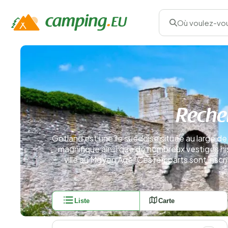
Où voulez-vou
Reche
Gotland est une île suédoise située au large de 
magnifique ainsi que de nombreux vestiges his
ville au Moyen Âge. Ces remparts sont inscri
Liste
Carte