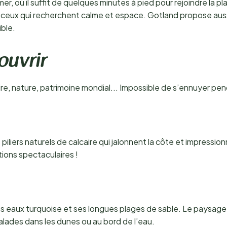
er, où il suffit de quelques minutes à pied pour rejoindre la 
r ceux qui recherchent calme et espace. Gotland propose aus
ble.
couvrir
re, nature, patrimoine mondial... Impossible de s’ennuyer pendan
s piliers naturels de calcaire qui jalonnent la côte et impressi
ions spectaculaires !
es eaux turquoise et ses longues plages de sable. Le paysag
s balades dans les dunes ou au bord de l’eau.