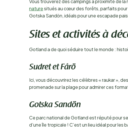
Vous trouverez des campings à proximité de la m
nature
situés au cœur des forêts, parfaits pou
Gotska Sandön, idéals pour une escapade paisi
Sites et activités à dé
Gotland a de quoi séduire tout le monde : histoi
Sudret et Fårö
Ici, vous découvrirez les célèbres « raukar », de
promenade sur la plage pour admirer ces format
Gotska Sandön
Ce parc national de Gotland est réputé pour s
d’une île tropicale ! C’est un lieu idéal pour le