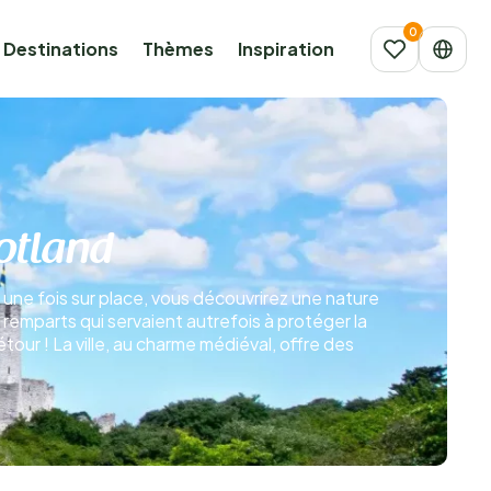
Destinations
Thèmes
Inspiration
otland
, une fois sur place, vous découvrirez une nature
remparts qui servaient autrefois à protéger la
our ! La ville, au charme médiéval, offre des