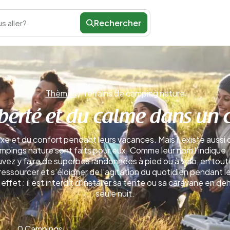
Rechercher
s aller?
Thèmes
/
Terrains de camping nature
liberté et du calme dans u
xe et du confort pendant leurs vacances. Mais il existe aussi
campings nature sont faits pour eux. Comme leur nom l’indique
pouvez y faire de superbes randonnées à pied ou à vélo, en to
e ressourcer et s’éloigner de l’agitation du quotidien pendant
et effet : il est interdit d’installer sa tente ou sa caravane 
seule nuit.
0 Campings