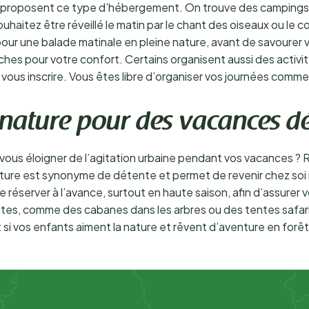
ys proposent ce type d’hébergement. On trouve des campings
aitez être réveillé le matin par le chant des oiseaux ou le co
our une balade matinale en pleine nature, avant de savourer 
es pour votre confort. Certains organisent aussi des activité
vous inscrire. Vous êtes libre d’organiser vos journées comm
nature pour des vacances d
 vous éloigner de l’agitation urbaine pendant vos vacances ? 
ure est synonyme de détente et permet de revenir chez soi 
 de réserver à l’avance, surtout en haute saison, afin d’assure
s, comme des cabanes dans les arbres ou des tentes safari,
ut si vos enfants aiment la nature et rêvent d’aventure en for