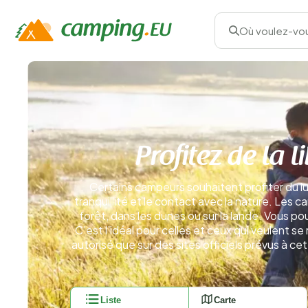
Où voulez-vou
Profitez de la 
Certains campeurs souhaitent profiter du lu
tranquillité et le contact avec la nature. Les 
forêt, dans les dunes ou sur la lande. Vous 
C’est l’idéal pour celles et ceux qui veulent s
autorisé que sur des sites officiels prévus à c
Liste
Carte