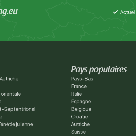
ng.eu
Actuel 
Pays populaires
Autriche
Pays-Bas
France
 orientale
Italie
e
Espagne
t-Septentrional
Belgique
e
Croatie
Vénétie julienne
Autriche
e
Suisse