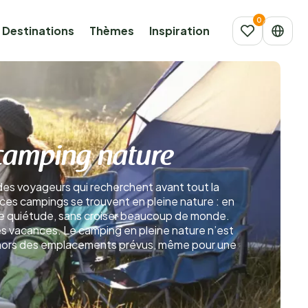
Destinations
Thèmes
Inspiration
n camping nature
 des voyageurs qui recherchent avant tout la
, ces campings se trouvent en pleine nature : en
ute quiétude, sans croiser beaucoup de monde.
 les vacances. Le camping en pleine nature n’est
en dehors des emplacements prévus, même pour une