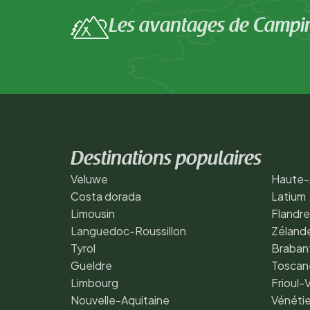
Les avantages de Campi
Destinations populaires
Veluwe
Haute-
Costa dorada
Latium
Limousin
Flandre
Languedoc-Roussillon
Zéland
Tyrol
Braban
Gueldre
Toscan
Limbourg
Frioul-
Nouvelle-Aquitaine
Vénéti