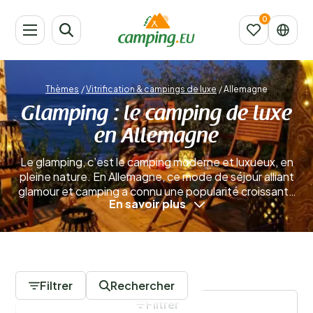
Thèmes
/
Vitrification & campings de luxe
/
Allemagne
Glamping : le camping de luxe
en Allemagne
Le glamping, c’est le camping moderne et luxueux, en
pleine nature. En Allemagne, ce mode de séjour alliant
glamour et camping a connu une popularité croissante
En savoir plus
ces dernières années. Avec un quotidien de plus en
plus chargé et des obligations qui s’accumulent,
beaucoup ressentent le besoin de faire une pause et
de se ressourcer au cœur de la nature.
0 Campings
Filtrer
Rechercher
Filtrer