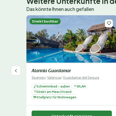
Weitere Unterkünfte in
Das könnte Ihnen auch gefallen
Direkt buchbar
Alannia Guardamar
Spanien
/
Valencia
/
Guardamar del Segura
Schwimmbad – außen
WLAN
Direkt am Meer/Strand
Stellplatz für Wohnwagen
Unterkunft anzeigen