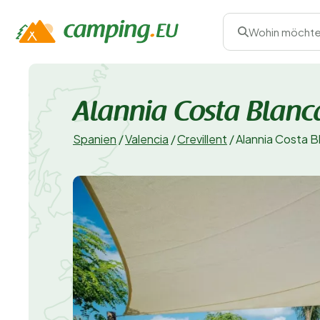
Wohin möchte
Alannia Costa Blanc
Spanien
/
Valencia
/
Crevillent
/
Alannia Costa B