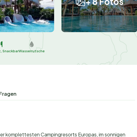
+ 8 Fotos
, Snackbar
Wasserrutsche
 Fragen
der komplettesten Campingresorts Europas, im sonnigen