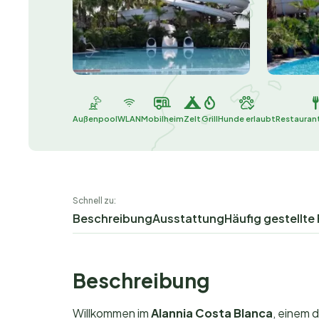
Außenpool
WLAN
Mobilheim
Zelt
Grill
Hunde erlaubt
Restaurant
Schnell zu:
Beschreibung
Ausstattung
Häufig gestellte
Beschreibung
Willkommen im
Alannia Costa Blanca
, einem 