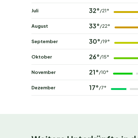
Kultur oder Action – hier gibt es immer etwas z
32°
Juli
/21°
Buche jetzt deinen unver
33°
August
/22°
Möchtest du mit Vogelgezwitscher aufwachen 
30°
September
/19°
deinen Platz bei
Alannia Costa Blanca
und erl
lange – beliebte Reisezeiten sind schnell ausg
26°
Oktober
/15°
21°
November
/10°
17°
Dezember
/7°