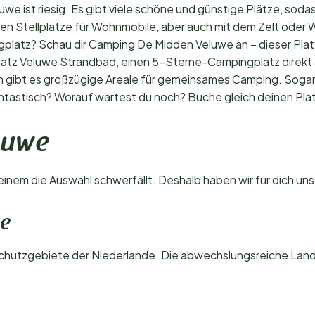
e ist riesig. Es gibt viele schöne und günstige Plätze, sodas
eten Stellplätze für Wohnmobile, aber auch mit dem Zelt oder
platz? Schau dir Camping De Midden Veluwe an – dieser Platz
latz Veluwe Strandbad, einen 5-Sterne-Campingplatz direkt 
n gibt es großzügige Areale für gemeinsames Camping. Sogar W
antastisch? Worauf wartest du noch? Buche gleich deinen Pla
eluwe
 einem die Auswahl schwerfällt. Deshalb haben wir für dich un
we
chutzgebiete der Niederlande. Die abwechslungsreiche Lan