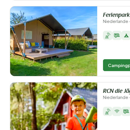
Ferienpar
Niederlande 
Campingp
RCN die Jä
Niederlande 