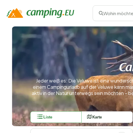
Wohin möchte
Ca
Jeder weiß es: Die Veluwe ist eine wundersc
einem Campingurlaub auf der Veluwe kann man 
aktiv in der Natur unterwegs sein möchten – b
Liste
Karte