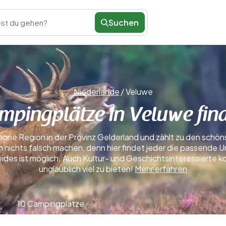
Suchen
st du gehen?
Niederlande
/
Veluwe
mpingplätze in Veluwe fin
höne Region in der Provinz Gelderland und zählt zu den schö
nichts falsch machen, denn hier findet jeder die passende U
eides ist möglich. Auch Kultur- und Geschichtsinteressierte 
unglaublich viel zu bieten!
Mehr erfahren
10 Campingplätze