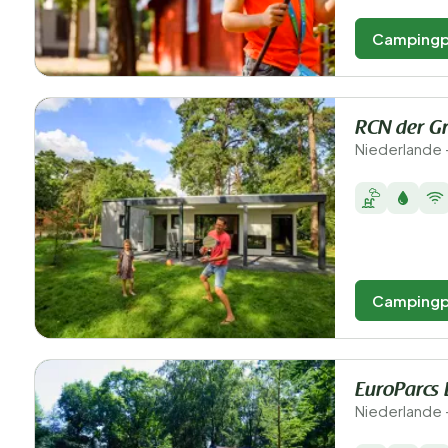
Campingp
RCN der G
Niederlande 
Campingp
EuroParcs 
Niederlande 