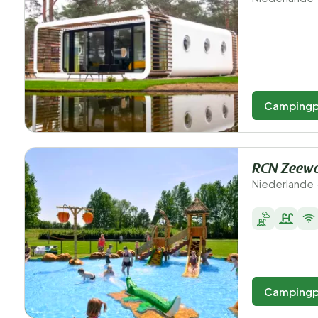
Campingp
RCN Zeew
Niederlande 
Campingp