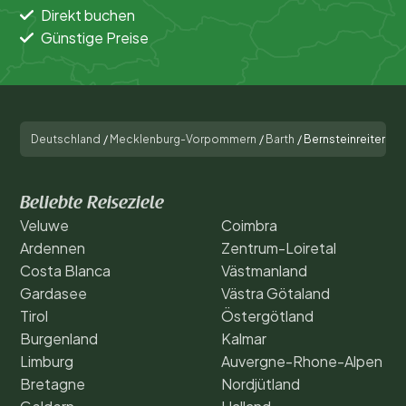
ausgebucht. Warte nicht länger und sichere dir deinen
Direkt buchen
Platz auf diesem vielseitigen und familienfreundlichen
Günstige Preise
Campingplatz.
Deutschland
/
Mecklenburg-Vorpommern
/
Barth
/
Bernsteinreiter Bar
Beliebte Reiseziele
Veluwe
Coimbra
Ardennen
Zentrum-Loiretal
Costa Blanca
Västmanland
Gardasee
Västra Götaland
Tirol
Östergötland
Burgenland
Kalmar
Limburg
Auvergne-Rhone-Alpen
Bretagne
Nordjütland