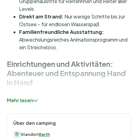
Gruppenausritte für Reiterinnen und Reiter aller
Levels.
Direkt am Strand:
Nur wenige Schritte bis zur
Ostsee – für endlosen Wasserspaß.
Familienfreundliche Ausstattung:
Abwechslungsreiches Animationsprogramm und
ein Streichelzoo.
Einrichtungen und Aktivitäten:
Abenteuer und Entspannung Hand
in Hand
Bei Bernsteinreiter Barth dreht sich alles um Spaß und
Mehr lesen
Komfort. Für die Kleinen gibt es einen großen
Spielplatz und einen Streichelzoo, in dem sie sich
stundenlang vergnügen können. Das
Über den camping
abwechslungsreiche Animationsprogramm sorgt dafür,
dass Kinder und Jugendliche keine Langeweile haben.
Standort
Barth