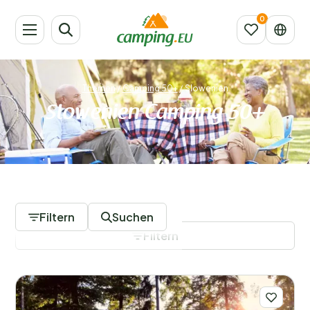
Themen
/
Camping 50+
/
Slowenien
Slowenien Camping 50+
3 Campingplätze
Filtern
Suchen
Filtern
Filter speichern