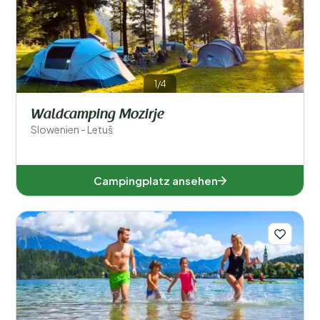
Regionen
1/4
Waldcamping Mozirje
Slowenien - Letuš
Beliebte Filter
Campingplatz ansehen
Unterkunftstyp
Allgemein
Sport und Freizeit