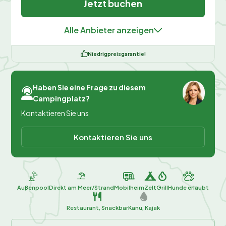
Jetzt buchen
Alle Anbieter anzeigen
Niedrigpreisgarantie!
Haben Sie eine Frage zu diesem
Campingplatz?
Kontaktieren Sie uns
Kontaktieren Sie uns
Außenpool
Direkt am Meer/Strand
Mobilheim
Zelt
Grill
Hunde erlaubt
Restaurant, Snackbar
Kanu, Kajak