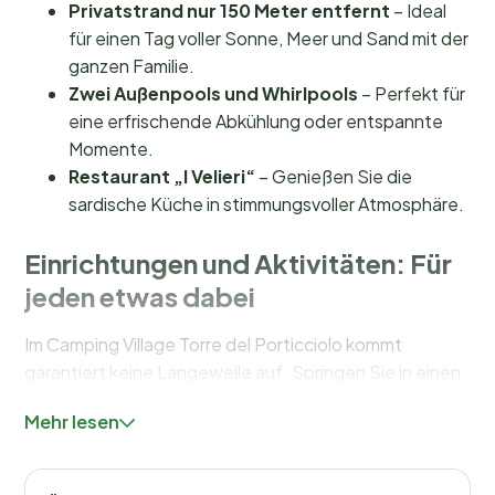
Privatstrand nur 150 Meter entfernt
– Ideal
für einen Tag voller Sonne, Meer und Sand mit der
ganzen Familie.
Zwei Außenpools und Whirlpools
– Perfekt für
eine erfrischende Abkühlung oder entspannte
Momente.
Restaurant „I Velieri“
– Genießen Sie die
sardische Küche in stimmungsvoller Atmosphäre.
Einrichtungen und Aktivitäten: Für
jeden etwas dabei
Im Camping Village Torre del Porticciolo kommt
garantiert keine Langeweile auf. Springen Sie in einen
der
zwei Außenpools
oder entspannen Sie in den
Mehr lesen
Whirlpools, während die Kinder vom Animationsteam
bestens unterhalten werden. Sportfans finden
zahlreiche Möglichkeiten: von
Tennisplätzen
über