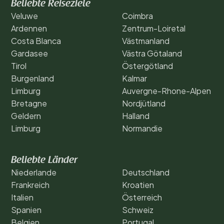
Beliebte Reiseziele
Veluwe
Coimbra
Ardennen
Zentrum-Loiretal
Costa Blanca
Västmanland
Gardasee
Västra Götaland
Tirol
Östergötland
Burgenland
Kalmar
Limburg
Auvergne-Rhone-Alpen
Bretagne
Nordjütland
Geldern
Halland
Limburg
Normandie
Beliebte Länder
Niederlande
Deutschland
Frankreich
Kroatien
Italien
Österreich
Spanien
Schweiz
Belgien
Portugal