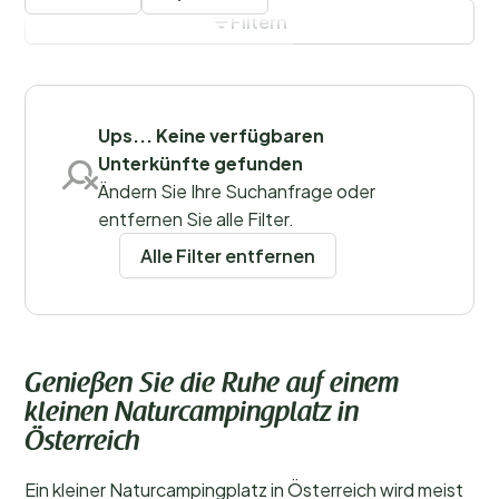
günstiger als auf einem Campingplatz mit
Filtern
umfangreichen Einrichtungen. Daher ist dies auch eine
gute Alternative, wenn du nach einem preiswerten
Campingplatz in Österreich suchst.
Filter speichern
Ups... Keine verfügbaren
Unterkünfte gefunden
Regionen
Ändern Sie Ihre Suchanfrage oder
entfernen Sie alle Filter.
Alle Filter entfernen
Genießen Sie die Ruhe auf einem
kleinen Naturcampingplatz in
Österreich
Ein kleiner Naturcampingplatz in Österreich wird meist