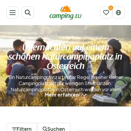
Themen
/
Camping in der Natur
/
Österreich
Übernachten auf einem
schönen Naturcampingplatz in
Österreich
Ein Naturcampingplatz ist in der Regel ein eher kleiner
Campingplatz mit nur wenigen Stellplätzen.
Naturcampingplätze in Österreich werden vor allem
Mehr erfahren
von Menschen besucht, die das ursprüngliche
Camping-Erlebnis schätzen. Komfort und Luxus
stehen hier nicht im Vordergrund – stattdessen
bereitet man gerne eine gesunde Mahlzeit auf dem
0 Campingplätze
kleinen Gaskocher zu. Ein Stellplatz auf einem
Naturcampingplatz in Österreich ist meist deutlich
Filtern
Suchen