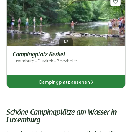
Diekirch (4)
Beliebte Filter
1/3
Unterkunftstyp
Campingplatz Berkel
Schwimmen
Luxemburg - Diekirch - Bockholtz
Allgemein
Campingplatz ansehen
Sport und Freizeit
Schöne Campingplätze am Wasser in
Luxemburg