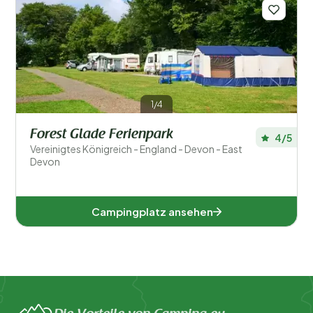
Regionen
1/4
Forest Glade Ferienpark
4/5
Vereinigtes Königreich - England - Devon - East
Devon
Campingplatz ansehen
England (1)
Beliebte Filter