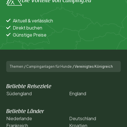
Die Vorteile von Camping.eu
Unterkunftstyp
Schwimmen
Aktuell & verlässlich
Direkt buchen
Allgemein
Günstige Preise
Sport und Freizeit
Themen
/
Campinganlagen für Hunde
/
Vereinigtes Königreich
Beliebte Reiseziele
Südengland
England
Beliebte Länder
Niederlande
Deutschland
Frankreich
Kroatien