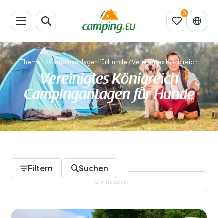
Themen
/
Campinganlagen für Hunde
/
Vereinigtes Königreich
Vereinigtes Königreich
Campinganlagen für Hunde
1 Campingplätze
Filtern
Suchen
Filtern
Filter speichern