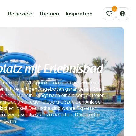
Reiseziele
Themen
Inspiration
atz mit Erlebnisbad
rudelnden Whirlpools – das sind nur einige der
er mit vielfältigen Angeboten garantieren Spaß
 einem Lächeln. Klingt nach einem sorgenfreien
Whirlpools verfügen diese großzügigen Anlagen
pischen Insel! Deutsche sind wahre Experten,
 unvergessliche Zeit zu bereiten. Das größte
 Berlin!