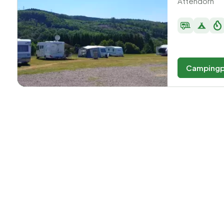
Attendorn
Campingp