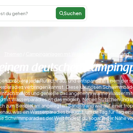
Suchen
st du gehen?
Themen
/
Campinganlagen mit Wasserpark
/
Deutschland
einem deutschen Campingpl
en, probiere jede Rutsche aus und entspanne in einem der sp
serparadies verbringen kannst. Diese luxuriösen Schwimmbäd
 einfach mal los und genieße das angenehm warme Wasser mit
d mit Wasserparadies ist das möglich. Neben Rutschen und 
ich zum Beispiel am angelegten Sandstrand wie auf einer tro
nau, was ein Wasserparadies braucht, um dir Tag für Tag eine
he Schwimmparadies der Welt findest du sogar in der Nähe von