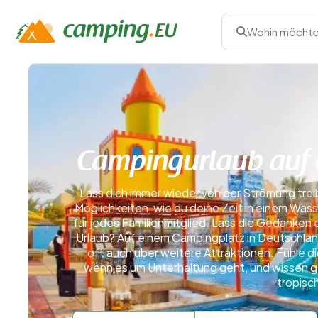
Wohin möchte
Campingurlaub auf 
Lass dich immer wieder von der Strömung treib
Möglichkeiten, wie du deine Zeit in einem Was
für jedes Familienmitglied. Lass die Gedanken
Urlaub? Auf einem Campingplatz in Deutschlan
oft auch über weitere Attraktionen. Fühle d
wenn es um Unterhaltung geht, und wissen ge
tropisc