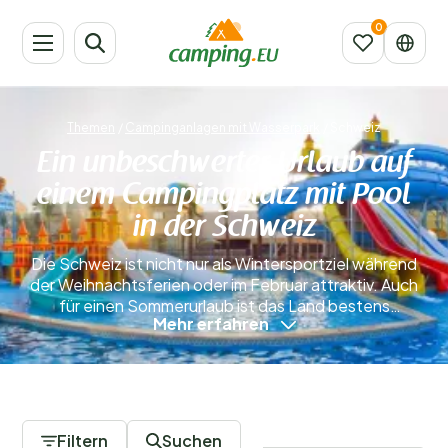
Themen
/
Campinganlagen mit Wasserpark
/
Schweiz
Ein unbeschwerter Urlaub auf
einem Campingplatz mit Pool
in der Schweiz
Die Schweiz ist nicht nur als Wintersportziel während
der Weihnachtsferien oder im Februar attraktiv. Auch
für einen Sommerurlaub ist das Land bestens
Mehr erfahren
geeignet. Auf einem Campingplatz mit Schwimmbad in
der Schweiz lässt es sich wunderbar entspannen. Die
Schweiz hat ein kontinentales Klima, was bedeutet,
dass die Sommer warm und meist trocken sind. In den
1 Campingplätze
Bergen ist es etwas kühler als in den Tälern –
besonders an heißen Tagen ist das sehr angenehm.
Filtern
Suchen