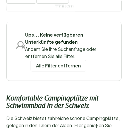
Die Schweiz liegt vollständig in den Alpen, sodass du
Filtern
hier fantastische Wanderungen mit atemberaubenden
Ausblicken unternehmen kannst. Von deinem
Filter speichern
Campingplatz mit Schwimmbad aus bieten sich
zahlreiche Ausflugsmöglichkeiten, zum Beispiel
geführte Bergwanderungen. So hast du die
Ups... Keine verfügbaren
Gelegenheit, Orte zu entdecken, die du alleine
Unterkünfte gefunden
vielleicht nicht gefunden hättest.
Regionen
Ändern Sie Ihre Suchanfrage oder
entfernen Sie alle Filter.
Alle Filter entfernen
Komfortable Campingplätze mit
Obwalden (1)
Schwimmbad in der Schweiz
Die Schweiz bietet zahlreiche schöne Campingplätze,
Beliebte Filter
gelegen in den Tälern der Alpen. Hier genießen Sie