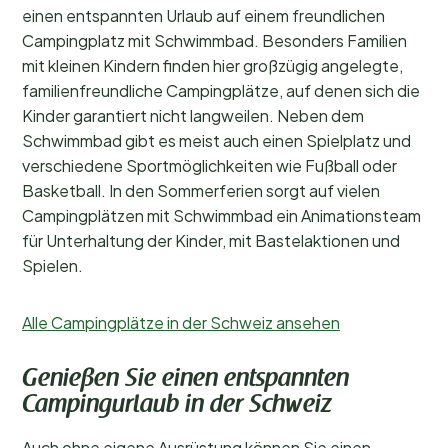
einen entspannten Urlaub auf einem freundlichen
Unterkunftstyp
Campingplatz mit Schwimmbad. Besonders Familien
mit kleinen Kindern finden hier großzügig angelegte,
Schwimmen
familienfreundliche Campingplätze, auf denen sich die
Kinder garantiert nicht langweilen. Neben dem
Allgemein
Schwimmbad gibt es meist auch einen Spielplatz und
verschiedene Sportmöglichkeiten wie Fußball oder
Sport und Freizeit
Basketball. In den Sommerferien sorgt auf vielen
Campingplätzen mit Schwimmbad ein Animationsteam
für Unterhaltung der Kinder, mit Bastelaktionen und
Spielen.
Alle Campingplätze in der Schweiz ansehen
Genießen Sie einen entspannten
Campingurlaub in der Schweiz
Auch ohne eigene Ausrüstung können Sie einen