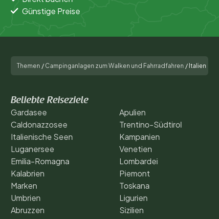
Günstige Preise
Themen
/
Campinganlagen zum Walken und Fahrradfahren
/
Italien
Beliebte Reiseziele
Gardasee
Apulien
Caldonazzosee
Trentino-Südtirol
Italienische Seen
Kampanien
Luganersee
Venetien
Emilia-Romagna
Lombardei
Kalabrien
Piemont
Marken
Toskana
Umbrien
Ligurien
Abruzzen
Sizilien