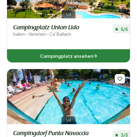
Abruzzen (3)
1/4
Aostatal (1)
Campingplatz Union Lido
Apulien (3)
5/5
Italien - Venetien - Ca' Ballarin
Emilia-Romagna (1)
Friaul-Julisch Venetien (1)
Campingplatz ansehen
Kampanien (2)
Latium (2)
Ligurien (3)
Lombardei (3)
Sardinien (3)
1/4
Toskana (8)
Campingdorf Punta Navaccia
3/5