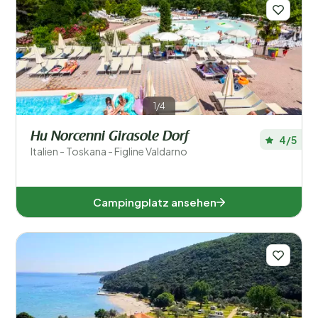
Filter speichern
1/4
Regionen
Hu Norcenni Girasole Dorf
4/5
Italien - Toskana - Figline Valdarno
Campingplatz ansehen