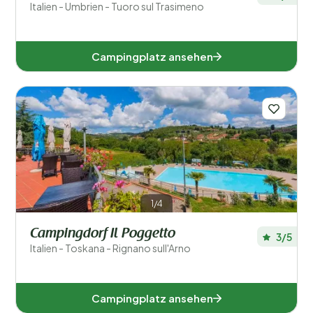
Italien - Umbrien - Tuoro sul Trasimeno
Trentino-Südtirol (6)
Umbrien (4)
Campingplatz ansehen
Venetien (5)
Beliebte Filter
Unterkunftstyp
Schwimmen
1/4
Allgemein
Campingdorf Il Poggetto
3/5
Italien - Toskana - Rignano sull'Arno
Sport und Freizeit
Campingplatz ansehen