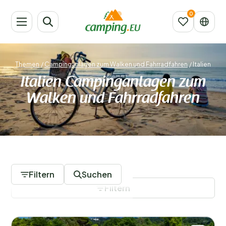
Themen
/
Campinganlagen zum Walken und Fahrradfahren
/
Italien
Italien Campinganlagen zum
Walken und Fahrradfahren
45 Campingplätze
Filtern
Suchen
Filtern