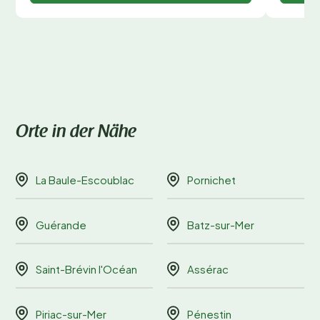
Orte in der Nähe
La Baule-Escoublac
Pornichet
Guérande
Batz-sur-Mer
Saint-Brévin l'Océan
Assérac
Piriac-sur-Mer
Pénestin