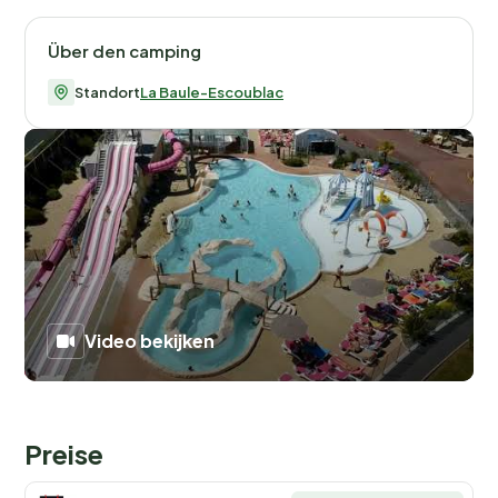
echtes Highlight – mit einem beheizten Hallenbad, das
dank Schiebedach bei jedem Wetter nutzbar ist. Für
Über den camping
die Kleinsten gibt es ein separates Kinderbecken, und
mehrere Wasserrutschen sorgen für endlosen
Standort
La Baule-Escoublac
Badespaß. Außerdem bietet der Campingplatz
zahlreiche
Sportmöglichkeiten
, darunter einen
Tennisplatz, ein Multisportfeld und einen Fitnessraum.
Kinder toben sich auf dem großen Spielplatz mit
Trampolin und Hüpfburg aus, während der Kinderclub
von Montag bis Freitag Aktivitäten für Kinder von 4 bis
10 Jahren organisiert.
Sportliche Gäste freuen sich auf Angebote wie
Video bekijken
Aquagym, Bogenschießen und Wasserpolo. Abends
erwarten dich musikalische Veranstaltungen, Shows
und Tanzabende. Und wenn das Wetter mal nicht
mitspielt, gibt es einen Spieleraum sowie einen TV-
Preise
Raum.