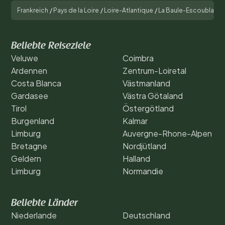
Frankreich
/
Pays de la Loire
/
Loire-Atlantique
/
La Baule-Escoublac
/
Beliebte Reiseziele
Veluwe
Coimbra
Ardennen
Zentrum-Loiretal
Costa Blanca
Västmanland
Gardasee
Västra Götaland
Tirol
Östergötland
Burgenland
Kalmar
Limburg
Auvergne-Rhone-Alpen
Bretagne
Nordjütland
Geldern
Halland
Limburg
Normandie
Beliebte Länder
Niederlande
Deutschland