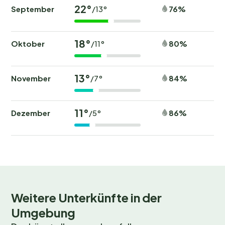
22°
September
76%
/13°
Ausflüge und Abenteuer. Entdecke schöne
Radstrecken
und
Wanderwege
entlang der Bucht
oder besuche den nahegelegenen Wald für eine
18°
Oktober
80%
/11°
entspannte Runde in der Natur. Sportbegeisterte
finden Golfplätze und Angebote zum Reiten.
Außerdem lohnen sich die lokalen Märkte und
13°
November
84%
/7°
kulturellen Sehenswürdigkeiten. Im Sommer stehen
Wassersportarten hoch im Kurs – und in den
Wintermonaten bieten sich stimmungsvolle
11°
Dezember
86%
/5°
Weihnachtsmärkte an.
Buche jetzt deinen unvergesslichen
Urlaub!
Möchtest du mit Vogelgezwitscher aufwachen und
Weitere Unterkünfte in der
den Duft frischer Brötchen genießen? Dann buche
Umgebung
jetzt deinen Platz bei
Camping Airotel La Roseraie
und erlebe einen unvergesslichen Campingurlaub.