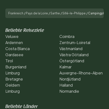
Frankreich
/
Pays de la Loire
/
Sarthe
/
Sillé-le-Philippe
/
Campingplatz
Beliebte Reiseziele
Veluwe
Coimbra
Ardennen
Zentrum-Loiretal
Costa Blanca
Västmanland
Gardasee
Västra Götaland
Tirol
Östergötland
Burgenland
Kalmar
Limburg
Auvergne-Rhone-Alpen
Bretagne
Nordjütland
Geldern
Halland
Limburg
Normandie
Beliebte Länder