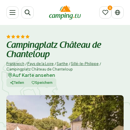
Campingplatz Château de
Chanteloup
Frankreich
/
Pays de la Loire
/
Sarthe
/
Sillé-le-Philippe
/
Campingplatz Château de Chanteloup
Auf Karte ansehen
|
Teilen
Speichern