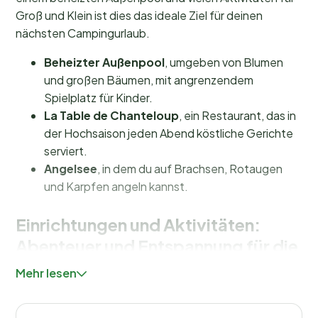
Groß und Klein ist dies das ideale Ziel für deinen
nächsten Campingurlaub.
Beheizter Außenpool
, umgeben von Blumen
und großen Bäumen, mit angrenzendem
Spielplatz für Kinder.
La Table de Chanteloup
, ein Restaurant, das in
der Hochsaison jeden Abend köstliche Gerichte
serviert.
Angelsee
, in dem du auf Brachsen, Rotaugen
und Karpfen angeln kannst.
Einrichtungen und Aktivitäten:
Abenteuer und Entspannung für die
ganze Familie
Mehr lesen
Auf dem Camping Château de Chanteloup findest du
alles, was du für einen gelungenen Urlaub brauchst.