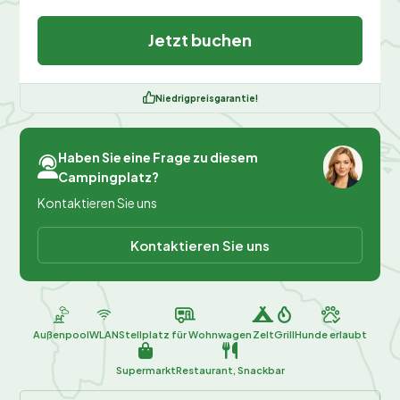
Jetzt buchen
Niedrigpreisgarantie!
Haben Sie eine Frage zu diesem
Campingplatz?
Kontaktieren Sie uns
Kontaktieren Sie uns
Außenpool
WLAN
Stellplatz für Wohnwagen
Zelt
Grill
Hunde erlaubt
Supermarkt
Restaurant, Snackbar