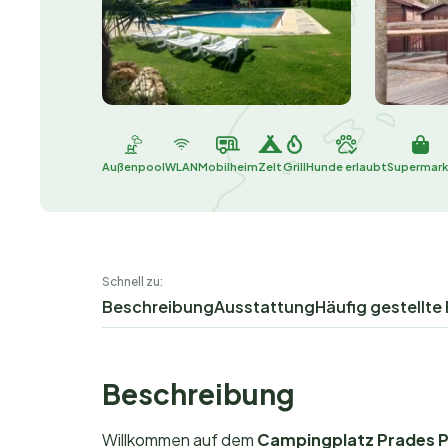
Außenpool
WLAN
Mobilheim
Zelt
Grill
Hunde erlaubt
Supermark
Schnell zu:
Beschreibung
Ausstattung
Häufig gestellte
Beschreibung
Willkommen auf dem
Campingplatz Prades P