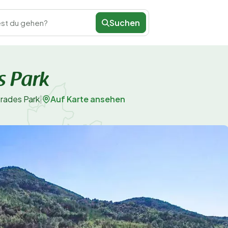
Suchen
st du gehen?
s Park
Auf Karte ansehen
rades Park
|