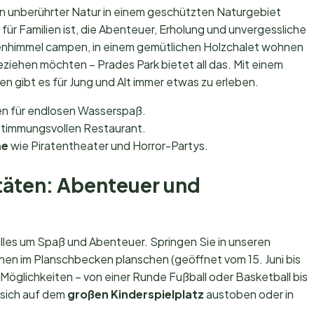
n unberührter Natur in einem geschützten Naturgebiet
 für Familien ist, die Abenteuer, Erholung und unvergessliche
enhimmel campen, in einem gemütlichen Holzchalet wohnen
ziehen möchten – Prades Park bietet all das. Mit einem
en gibt es für Jung und Alt immer etwas zu erleben.
n für endlosen Wasserspaß.
stimmungsvollen Restaurant.
me
wie Piratentheater und Horror-Partys.
täten: Abenteuer und
lles um Spaß und Abenteuer. Springen Sie in unseren
inen im Planschbecken planschen (geöffnet vom 15. Juni bis
Möglichkeiten – von einer Runde Fußball oder Basketball bis
 sich auf dem
großen Kinderspielplatz
austoben oder in