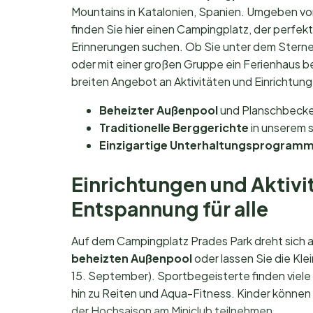
Mountains in Katalonien, Spanien. Umgeben vo
finden Sie hier einen Campingplatz, der perfekt
Erinnerungen suchen. Ob Sie unter dem Stern
oder mit einer großen Gruppe ein Ferienhaus be
breiten Angebot an Aktivitäten und Einrichtung
Beheizter Außenpool
und Planschbecke
Traditionelle Berggerichte
in unserem 
Einzigartige Unterhaltungsprogram
Einrichtungen und Aktivi
Entspannung für alle
Auf dem Campingplatz Prades Park dreht sich a
beheizten Außenpool
oder lassen Sie die Kle
15. September). Sportbegeisterte finden viele 
hin zu Reiten und Aqua-Fitness. Kinder können
der Hochsaison am Miniclub teilnehmen.