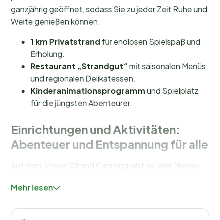
ganzjährig geöffnet, sodass Sie zu jeder Zeit Ruhe und
Weite genießen können.
1 km Privatstrand
für endlosen Spielspaß und
Erholung.
Restaurant „Strandgut“
mit saisonalen Menüs
und regionalen Delikatessen.
Kinderanimationsprogramm
und Spielplatz
für die jüngsten Abenteurer.
Einrichtungen und Aktivitäten:
Abenteuer und Entspannung für alle
Auf dem Stover Strand Camping gibt es jede Menge
Einrichtungen und Aktivitäten. Auch wenn es kein
Mehr lesen
Schwimmbad gibt, bietet der
Privatstrand
an der
Elbe viele Möglichkeiten für Wasserspaß. Kinder
können sich auf dem Spielplatz austoben oder am