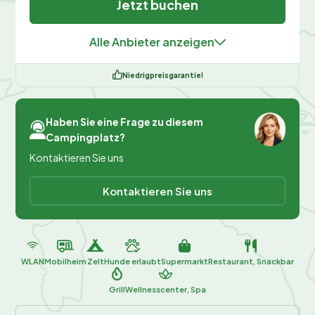
Jetzt buchen
Alle Anbieter anzeigen
Niedrigpreisgarantie!
Haben Sie eine Frage zu diesem
Campingplatz?
Kontaktieren Sie uns
Kontaktieren Sie uns
WLAN
Mobilheim
Zelt
Hunde erlaubt
Supermarkt
Restaurant, Snackbar
Grill
Wellnesscenter, Spa