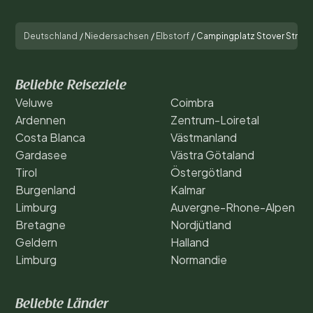
Deutschland
/
Niedersachsen
/
Elbstorf
/
Campingplatz Stover Strand 
Beliebte Reiseziele
Veluwe
Coimbra
Ardennen
Zentrum-Loiretal
Costa Blanca
Västmanland
Gardasee
Västra Götaland
Tirol
Östergötland
Burgenland
Kalmar
Limburg
Auvergne-Rhone-Alpen
Bretagne
Nordjütland
Geldern
Halland
Limburg
Normandie
Beliebte Länder