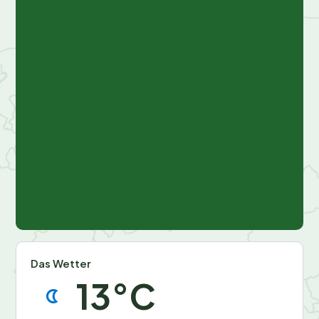
Volleyballfeld<\/b> sowie ein
−
Multifunktions-Sportfeld. Und
für alle, die gern draußen
unterwegs sind, gibt es in der
Umgebung zahlreiche Wander-
und Radwege.<\/p>\n\n
Außerdem bietet der
Campingplatz
wetterunabhängige Angebote
Das Wetter
wie einen Spieleraum und einen
13°C
TV-Raum mit Kinderfilmen. Im