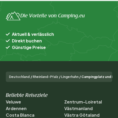
besonderes Campinggefühl
bieten wir komplett
Die Vorteile von Camping.eu
ausgestattete
Safarizelte<\/b>
an. Familienfreundliche
Aktuell & verlässlich
Bereiche verfügen über
Direkt buchen
Günstige Preise
Spielmöglichkeiten und
autofreie Zonen; für extra
Komfort gibt es Plätze mit
Deutschland
/
Rheinland-Pfalz
/
Lingerhahn
/
Campingplatz und Mob
eigenem Sanitär und
überdachter Veranda.
Beliebte Reiseziele
<\/p>\n\n
Veluwe
Zentrum-Loiretal
Ardennen
Västmanland
Costa Blanca
Västra Götaland