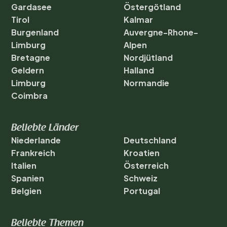
Aktivitäten und
Gardasee
Östergötland
Sehenswürdigkeiten in der
Tirol
Kalmar
Burgenland
Auvergne-Rhone-
Umgebung: Den Hunsrück
Limburg
Alpen
entdecken<\/h2>\n
Bretagne
Nordjütland
Geldern
Halland
Die Umgebung des
Limburg
Normandie
Campingplatzes ist ein Paradies
Coimbra
für Naturliebhaber. Erkunden
Beliebte Länder
Sie die vielen Wander- und
Niederlande
Deutschland
Radwege, die zu schönen
Frankreich
Kroatien
Italien
Österreich
Aussichtspunkten und
Spanien
Schweiz
Belgien
Portugal
historischen
Sehenswürdigkeiten führen.
Beliebte Themen