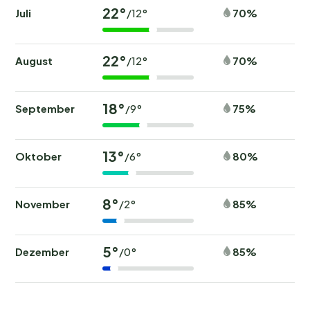
Themenabende und
22°
Juli
70%
/12°
Grillabende; auch vegetarische
sowie allergikerfreundliche
22°
August
70%
/12°
Optionen sind verfügbar.
Probieren Sie regionale
18°
September
75%
/9°
Spezialitäten und Produkte aus
13°
der Umgebung – für ein
Oktober
80%
/6°
authentisches
8°
November
85%
/2°
Geschmackserlebnis.
<\/p>\n\n
5°
Dezember
85%
/0°
Stellplätze und Unterkünfte:
Für jeden das